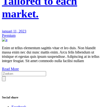
Tailored to each
market.
januari 11, 2023
Premium
Enim ut tellus elementum sagittis vitae et leo duis. Non blandit
massa enim nec dui nunc mattis enim. Arcu felis bibendum ut
tristique et egestas quis ipsum suspendisse. Adipiscing at in tellus
integer feugiat. Sit amet commodo nulla facilisi nullam
Read More
S
e
a
r
c
h
Social share
Facebook